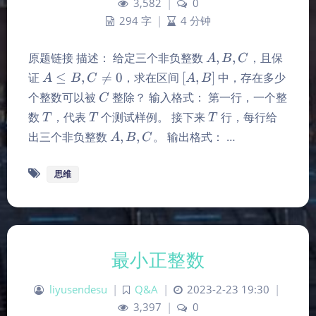
3,582
|
0
294 字
|
4 分钟
A,B,C
原题链接 描述： 给定三个非负整数
,
,
，且保
A
B
C
A\le
[A,
证
≤
,

=
0
，求在区间
[
,
]
中，存在多少
A
B
C
A
B
B,C\ne
B]
C
个整数可以被
整除？ 输入格式： 第一行，一个整
C
0
T
T
T
数
，代表
个测试样例。 接下来
行，每行给
T
T
T
A,B,C
出三个非负整数
,
,
。 输出格式： …
A
B
C
思维
最小正整数
liyusendesu
|
Q&A
|
2023-2-23 19:30
|
3,397
|
0