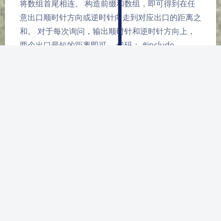
将数组首尾相连。 构造前缀和数组，即可得到在任
意出口顺时针方向或逆时针向走到对应出口的距离之
和。 对于每次询问，输出顺时针和逆时针方向上，
两个出口最短的距离即可。 代码： #include
<bits/stdc++.h> u…
前缀和
金币
liyusendesu
|
Q&A
|
2023-2-21 19:24
|
3,464
|
0
120 字
|
2 分钟
Original Link 思想： 模拟。 根据题意，设置变量