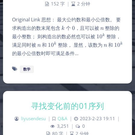
152 字
|
2 分钟
Original Link 思想： 最大公约数和最小公倍数。 要
k
0
n
求构造出的数末尾包含
个
0
，且可以被
整除的
k
n
10^k
k
最小整数； 则构造出的数必然也可以被
1
0
整除，
n
10^k
n
10^k
k
k
满足同时被
和
1
0
整除， 显然，该数为
和
1
0
n
n
的最小公倍数时即可满足条件…
数学
寻找变化前的01序列
liyusendesu
|
Q&A
|
2023-2-23 19:11
|
3,251
|
0
80 字
|
2 分钟