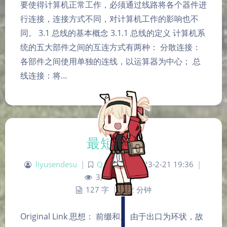
要使得计算机正常工作，必须通过线路将各个器件进
行连接，连接方式不同，对计算机工作的影响也不
同。 3.1 总线的基本概念 3.1.1 总线的定义 计算机系
统的五大部件之间的互连方式有两种： 分散连接：
各部件之间使用单独的连线，以运算器为中心； 总
线连接：将…
夜间模式
最短距离
Sans Serif
Serif
liyusendesu
|
Q&A
|
2023-2-21 19:36
|
浅阴影
深阴影
3,820
|
0
127 字
|
2 分钟
关闭
日落
暗化
灰度
Original Link 思想： 前缀和。 由于出口为环状，故