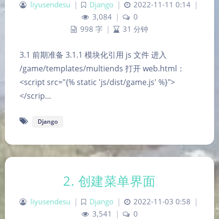
liyusendesu
|
Django
|
2022-11-11 0:14
|
3,084
|
0
998 字
|
31 分钟
3.1 前期准备 3.1.1 模块化引用 js 文件 进入
/game/templates/multiends 打开 web.html：
<script src="{% static 'js/dist/game.js' %}">
</scrip…
Django
2. 创建菜单界面
liyusendesu
|
Django
|
2022-11-03 0:58
|
3,541
|
0