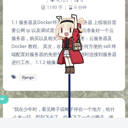
|
4,125
|
0
1190 字
|
6 分钟
1.1 服务器及Docker环境 1.1.1 云服务器 上线项目需
要公网 ip 以及调试需要，因此需提前准备好一个云
夜间模式
服务器，购买以及相关环境配置参考：云服务器及
Docker 教程。 其次，在本地或者任何方便的 sell 终
Sans Serif
Serif
端配置好服务器的免密登录，以便随时连接到服务器
进行工作。 1.1.2 镜像和…
浅阴影
深阴影
Django
关闭
日落
暗化
灰度
“我在少年时，看见蜂子或蝇子停在一个地方，给什
么来一吓，即刻飞去了，但是飞了一个小圈子，便
又回来停在原地点，便以为这实在很可笑，也可