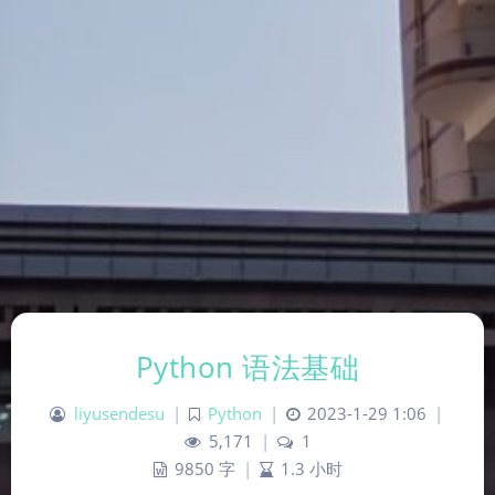
Python 语法基础
liyusendesu
|
Python
|
2023-1-29 1:06
|
5,171
|
1
9850 字
|
1.3 小时