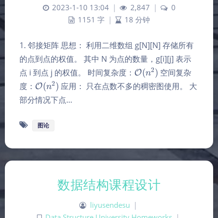
2023-1-10 13:04
|
2,847
|
0
1151 字
|
18 分钟
1. 邻接矩阵 思想： 利用二维数组 g[N][N] 存储所有
的点到点的权值。 其中 N 为点的数量，g[i][j] 表示
\mathcal{O}
2
点 i 到点 j 的权值。 时间复杂度：
(
)
空间复杂
O
n
(n^2)
\mathcal{O}
2
度：
(
)
应用： 只在点数不多的稠密图使用。 大
O
n
(n^2)
部分情况下点…
图论
数据结构课程设计
liyusendesu
|
Data Structure
,
University Homeworks
|