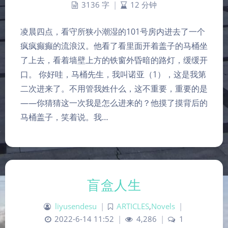
3136 字
|
12 分钟
凌晨四点，看守所狭小潮湿的101号房内进去了一个
疯疯癫癫的流浪汉。他看了看里面开着盖子的马桶坐
了上去，看着墙壁上方的铁窗外昏暗的路灯，缓缓开
口。 你好哇，马桶先生，我叫诺亚（1），这是我第
二次进来了。不用管我姓什么，这不重要，重要的是
——你猜猜这一次我是怎么进来的？他摸了摸背后的
马桶盖子，笑着说。我…
盲盒人生
liyusendesu
|
ARTICLES
,
Novels
|
2022-6-14 11:52
|
4,286
|
1