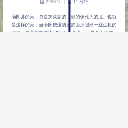
2988 字
|
11 分钟
汤阴县的天，总是灰蒙蒙的，静的像死人的脸。也就
是这样的天，当余阳把这阴沉的面庞照出一丝生机的
时候，亮亮就知道该回家了。 亮亮还只是个上学前
班的孩子，和班上那些孩子们一样，永远期待着放
学。因为工作原因，妈妈下班晚，经常摆脱邻居梅姨
来接他。同时，亮亮不希望妈妈来接，而是希望梅姨
来，因为她来的时候，可以撒…
ME
Deprecated
: preg_replace(): Passing null to parameter
#3 (
$subject) of type array|string is deprecated in
/var/www/html/wp-