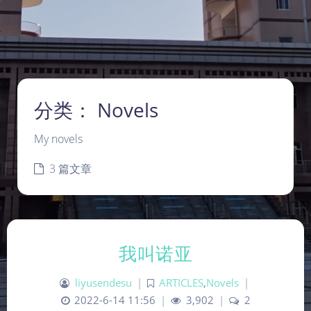
分类：
Novels
My novels
3 篇文章
我叫诺亚
liyusendesu
|
ARTICLES
,
Novels
|
2022-6-14 11:56
|
3,902
|
2