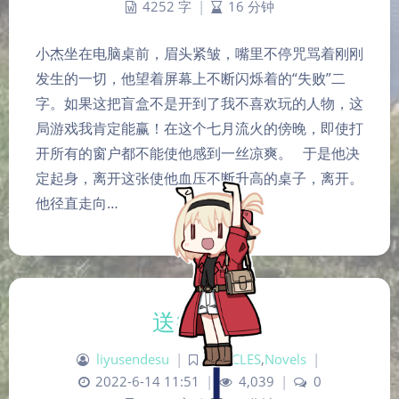
4252 字
|
16 分钟
小杰坐在电脑桌前，眉头紧皱，嘴里不停咒骂着刚刚
发生的一切，他望着屏幕上不断闪烁着的“失败”二
字。如果这把盲盒不是开到了我不喜欢玩的人物，这
局游戏我肯定能赢！在这个七月流火的傍晚，即使打
开所有的窗户都不能使他感到一丝凉爽。 于是他决
定起身，离开这张使他血压不断升高的桌子，离开。
他径直走向…
夜间模式
Sans Serif
Serif
送行的人
浅阴影
深阴影
liyusendesu
|
ARTICLES
,
Novels
|
关闭
日落
暗化
灰度
2022-6-14 11:51
|
4,039
|
0