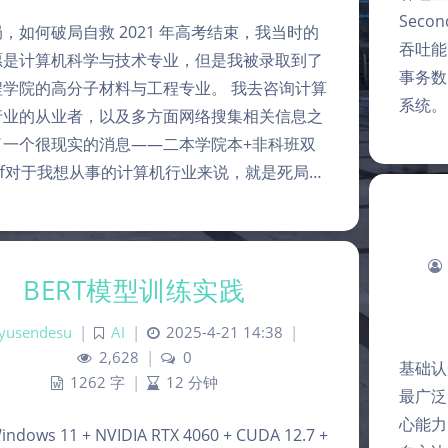
Sec
，如何破局自救 2021 年高考结束，我当时的
吞吐能力。
愿是计算机科学与技术专业，但是我被录取到了
事务数
程学院的高分子材料与工程专业。 我去咨询计算
系统。 次
行业的从业者，以及多方面网络搜集相关信息之
了一个很现实的消息——二本学院本+非科班双
uff对于我想从事的计算机行业来说，就是死局…
BERT模型训练实践
iyusendesu
|
AI
|
2025-4-21 14:38
|
2,628
|
0
基础认知 
1262 字
|
12 分钟
最广泛
心能力
ows 11 + NVIDIA RTX 4060 + CUDA 12.7 +