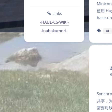
Minicon
使用 Hug
Links
base-u
-HAUE-CS-WIKI-
-inabakumori-
AI
Synch
共享，
需要对线