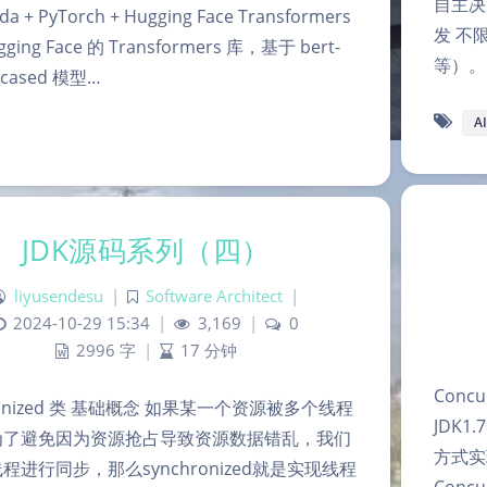
自主决
da + PyTorch + Hugging Face Transformers
发 不
ging Face 的 Transformers 库，基于 bert-
等）。
ncased 模型…
AI
JDK源码系列（四）
liyusendesu
|
Software Architect
|
2024-10-29 15:34
|
3,169
|
0
2996 字
|
17 分钟
Concu
ronized 类 基础概念 如果某一个资源被多个线程
JDK1
为了避免因为资源抢占导致资源数据错乱，我们
方式实
程进行同步，那么synchronized就是实现线程