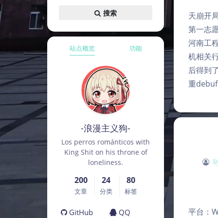
搜索
天崩开局
第一志
河南工
站点概览
功能
机相关
后得到
重deb
-浪漫主义狗-
Los perros románticos with
King Shit on his throne of
l
loneliness.
200
24
80
文章
分类
标签
平台：Wind
GitHub
QQ