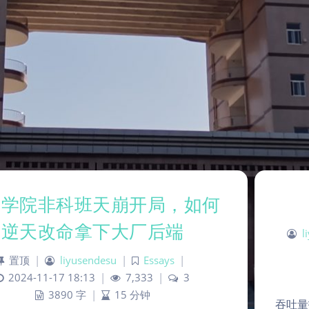
本学院非科班天崩开局，如何
逆天改命拿下大厂后端
l
置顶
|
liyusendesu
|
Essays
|
2024-11-17 18:13
|
7,333
|
3
3890 字
|
15 分钟
吞吐量指