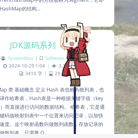
urrentHashMap中的分段锁称为Segment，它即
HashMap的结构…
夜间模式
JDK源码系列（三）
Sans Serif
Serif
liyusendesu
|
Software Architect
|
浅阴影
深阴影
2024-10-29 1:04
|
3,130
|
0
3410 字
|
29 分钟
关闭
日落
暗化
灰度
Map 类 基础概念 定义 Hash 表也称为散列表，也
译作哈希表，Hash表是一种根据关键字值（key
alue）而直接进行访问的数据结构。 哈希表，它是通
键码值映射到表中一个位置来访问记录，以加快
速度。这个映射函数叫做散列函数，存放记录的
做散列表，只需要 O…