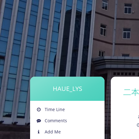
HAUE_LYS
二
Time Line
Comments
Add Me