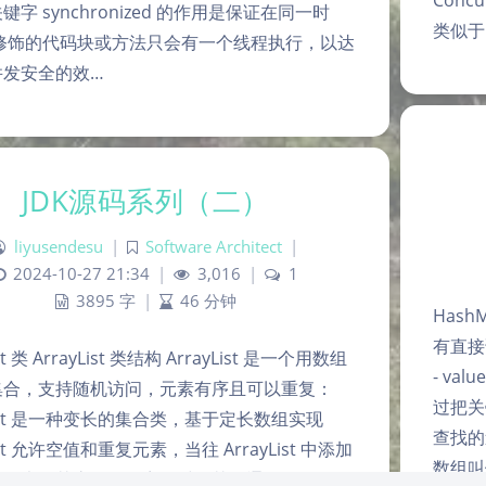
Conc
字 synchronized 的作用是保证在同一时
类似于
被修饰的代码块或方法只会有一个线程执行，以达
并发安全的效…
JDK源码系列（二）
liyusendesu
|
Software Architect
|
2024-10-27 21:34
|
3,016
|
1
3895 字
|
46 分钟
Hash
有直接
ist 类 ArrayList 类结构 ArrayList 是一个用数组
- v
集合，支持随机访问，元素有序且可以重复：
过把关
yList 是一种变长的集合类，基于定长数组实现
查找的
List 允许空值和重复元素，当往 ArrayList 中添加
数组叫
数量大于其底层数组容量时，其会通…