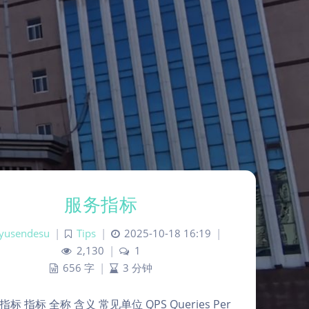
服务指标
iyusendesu
|
Tips
|
2025-10-18 16:19
|
2,130
|
1
656 字
|
3 分钟
标 指标 全称 含义 常见单位 QPS Queries Per