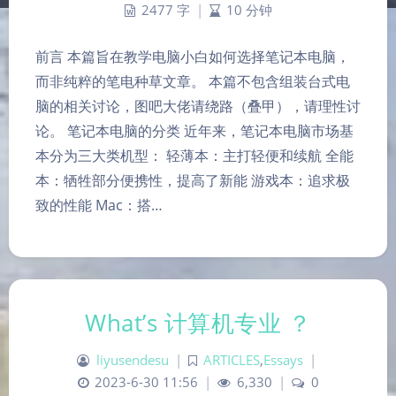
2477 字
|
10 分钟
前言 本篇旨在教学电脑小白如何选择笔记本电脑，
而非纯粹的笔电种草文章。 本篇不包含组装台式电
脑的相关讨论，图吧大佬请绕路（叠甲），请理性讨
论。 笔记本电脑的分类 近年来，笔记本电脑市场基
本分为三大类机型： 轻薄本：主打轻便和续航 全能
本：牺牲部分便携性，提高了新能 游戏本：追求极
致的性能 Mac：搭…
What’s 计算机专业 ？
liyusendesu
|
ARTICLES
,
Essays
|
2023-6-30 11:56
|
6,330
|
0