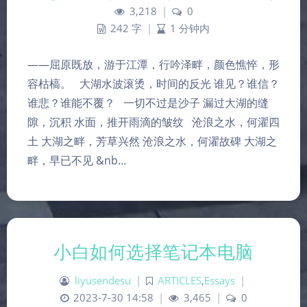
3,218
|
0
242 字
|
1 分钟内
——屈原既放，游于江潭，行吟泽畔，颜色憔悴，形
容枯槁。 大湖水波滚烫，时间的反光 谁见？谁信？
谁悲？谁能不覆？ 一切不过是沙子 漏过大湖的缝
隙，沉积 水面，推开雨滴的皱纹 沧浪之水，何濯四
土 大湖之畔，芳草兴然 沧浪之水，何濯故碑 大湖之
畔，早已不见 &nb…
小白如何选择笔记本电脑
liyusendesu
|
ARTICLES
,
Essays
|
2023-7-30 14:58
|
3,465
|
0