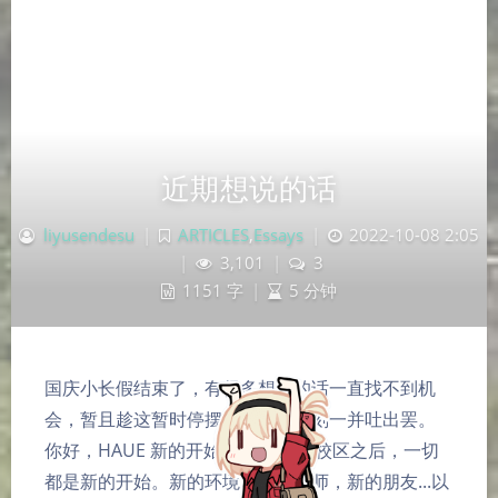
近期想说的话
liyusendesu
|
ARTICLES
,
Essays
|
2022-10-08 2:05
|
3,101
|
3
1151 字
|
5 分钟
国庆小长假结束了，有很多想说的话一直找不到机
会，暂且趁这暂时停摆和复苏的时刻一并吐出罢。
你好，HAUE 新的开始 转专业到新校区之后，一切
夜间模式
都是新的开始。新的环境，新的老师，新的朋友...以