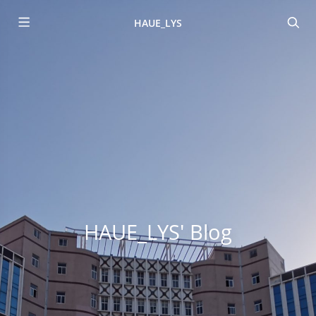
HAUE_LYS
HAUE_LYS' Blog