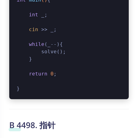
int
 _;
cin
 >> _;
while
(_--){
        solve();
    }
return
0
;
}
B 4498. 指针