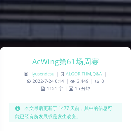
AcWing第61场周赛
liyusendesu
|
ALGORITHM
,
Q&A
|
2022-7-24 0:14
|
3,449
|
0
1151 字
|
15 分钟
本文最后更新于 1477 天前，其中的信息可
能已经有所发展或是发生改变。