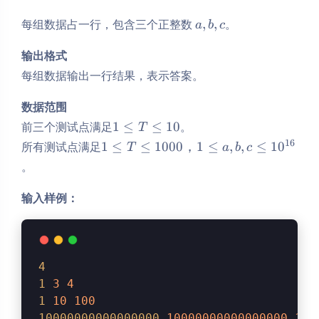
a,b,c
每组数据占一行，包含三个正整数
,
,
。
a
b
c
输出格式
每组数据输出一行结果，表示答案。
数据范围
1≤T≤10
前三个测试点满足
1
≤
≤
10
。
T
1≤T≤1000，
16
所有测试点满足
1
≤
≤
1000
，
1
≤
,
,
≤
1
0
T
a
b
c
1≤a,b,c≤10^{16}
。
输入样例：
4
1
3
4
1
10
100
10000000000000000
10000000000000000
100