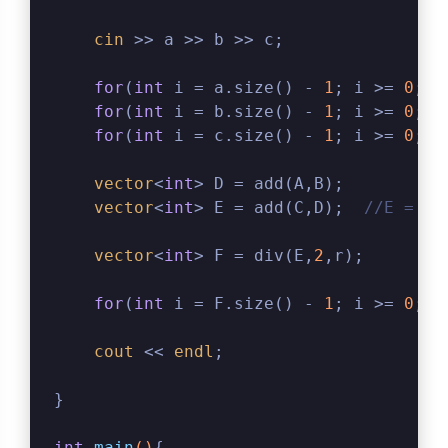
cin
 >> a >> b >> c;
for
(
int
 i = a.size() - 
1
; i >= 
0
; i
for
(
int
 i = b.size() - 
1
; i >= 
0
; i
for
(
int
 i = c.size() - 
1
; i >= 
0
; i
vector
<
int
> D = add(A,B);
vector
<
int
> E = add(C,D);  
//E = A 
vector
<
int
> F = div(E,
2
,r);
for
(
int
 i = F.size() - 
1
; i >= 
0
; i
cout
 << 
endl
;
}
int
main
()
{