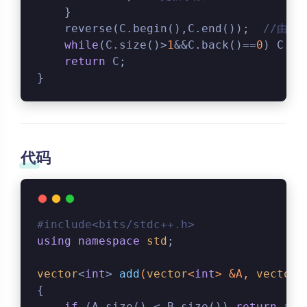
    }
    reverse(C.begin(),C.end());  
//由于
while
(C.size()>
1
&&C.back()==
0
) C.po
return
 C;
}
代码
#
include
<bits/stdc++.h>
using
namespace
std
;
vector
<
int
> 
add
(
vector
<
int
> &A, 
vector
<
{
if
 (A.size() < B.size()) 
return
 add