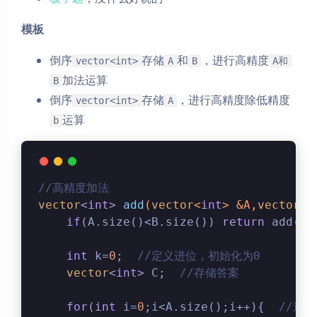
模板
倒序
存储
和
，进行高精度
vector<int>
A
B
A和
加法运算
B
倒序
存储
，进行高精度除低精度
vector<int>
A
运算
b
//高精度加法
vector
<
int
> 
add
(
vector
<
int
> &A,
vector
<
i
if
(A.size()<B.size()) 
return
 add(B,
int
 k=
0
;  
//定义进位，初始化为0
vector
<
int
> C;  
//存储答案
for
(
int
 i=
0
;i<A.size();i++){  
//遍