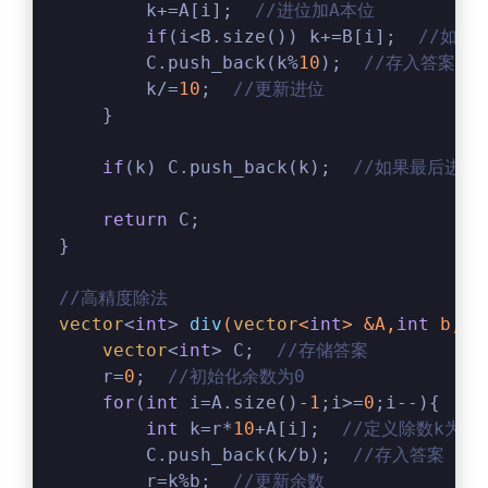
        k+=A[i];  
//进位加A本位
if
(i<B.size()) k+=B[i];  
//如果
        C.push_back(k%
10
);  
//存入答案
        k/=
10
;  
//更新进位
    }
if
(k) C.push_back(k);  
//如果最后进位
return
 C;
}
//高精度除法
vector
<
int
> 
div
(
vector
<
int
> &A,
int
 b,
in
vector
<
int
> C;  
//存储答案
    r=
0
;  
//初始化余数为0
for
(
int
 i=A.size()
-1
;i>=
0
;i--){  
/
int
 k=r*
10
+A[i];  
//定义除数k为余数
        C.push_back(k/b);  
//存入答案
        r=k%b;  
//更新余数