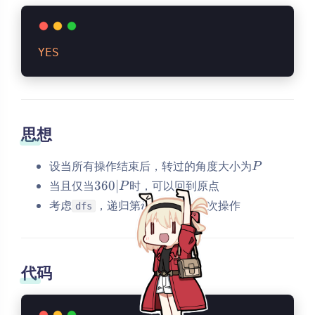
YES
思想
P
设当所有操作结束后，转过的角度大小为
P
360|P
当且仅当
360∣
时，可以回到原点
P
i
i
考虑
，递归第
层表示为第
次操作
i
i
dfs
夜间模式
代码
Sans Serif
Serif
浅阴影
深阴影