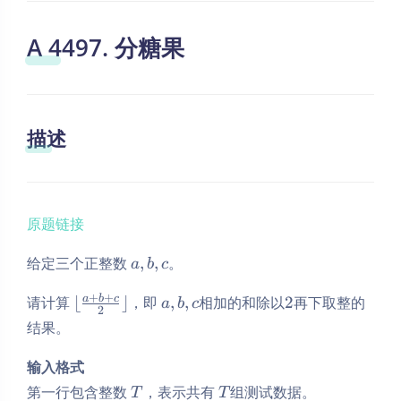
A 4497. 分糖果
描述
原题链接
a,b,c
给定三个正整数
,
,
。
a
b
c
⌊\frac{a+b+c}
a,b,c
2
+
+
a
b
c
请计算
⌊
⌋
，即
,
,
相加的和除以
2
再下取整的
a
b
c
2
{2}⌋
结果。
输入格式
T
T
第一行包含整数
，表示共有
组测试数据。
T
T