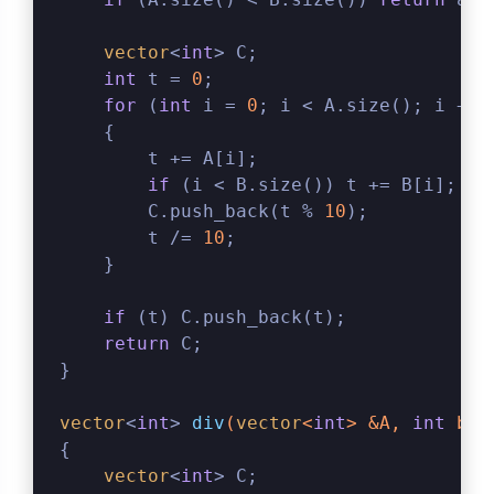
vector
<
int
> C;
int
 t = 
0
;
for
 (
int
 i = 
0
; i < A.size(); i ++ 
    {
        t += A[i];
if
 (i < B.size()) t += B[i];
        C.push_back(t % 
10
);
        t /= 
10
;
    }
if
 (t) C.push_back(t);
return
 C;
}
vector
<
int
> 
div
(
vector
<
int
> &A, 
int
 b, 
{
vector
<
int
> C;