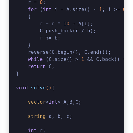
    r = 
0
;
for
 (
int
 i = A.size() - 
1
; i >= 
0
; 
    {
        r = r * 
10
 + A[i];
        C.push_back(r / b);
        r %= b;
    }
    reverse(C.begin(), C.end());
while
 (C.size() > 
1
 && C.back() == 
return
 C;
}
void
solve
()
{
vector
<
int
> A,B,C;
string
 a, b, c;
int
 r;