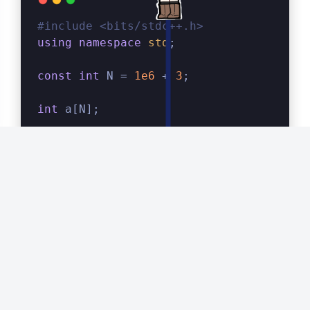
#
include
<bits/stdc++.h>
关闭
日落
暗化
灰度
using
namespace
std
;
const
int
 N = 
1e6
 + 
3
;
int
 a[N];
int
 n;
bool
 flag;
void
dfs
(
int
 u,
int
 p)
{
if
(u > n){
if
(p % 
360
 == 
0
){
            flag = 
1
;
        }
return
 ;