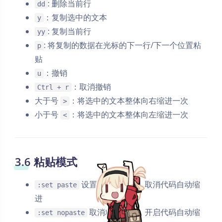
: 删除当前行
dd
：复制选中的文本
y
: 复制当前行
yy
: 将复制的数据在光标的下一行/下一个位置粘
p
贴
：撤销
u
：取消撤销
Ctrl + r
大于号
：将选中的文本整体向右缩进一次
>
小于号
：将选中的文本整体向左缩进一次
<
3.6 粘贴模式
设置成粘贴模式，取消代码自动缩
:set paste
夜间模式
进
取消粘贴模式，开启代码自动缩
:set nopaste
Sans Serif
Serif