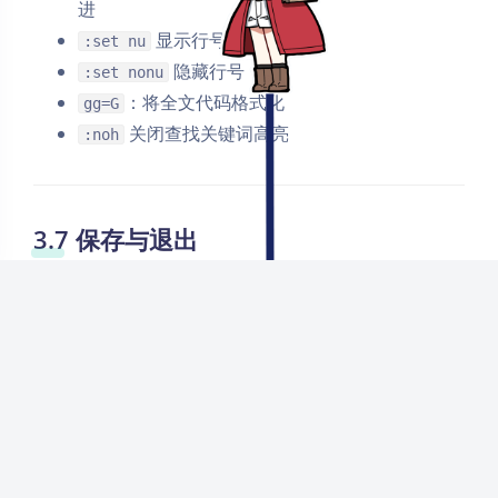
进
显示行号
:set nu
浅阴影
深阴影
隐藏行号
:set nonu
：将全文代码格式化
关闭
日落
暗化
灰度
gg=G
关闭查找关键词高亮
:noh
3.7 保存与退出
： 保存
:w
：强制保存
:w!
：退出
:q
： 强制退出
:q!
：保存并退出
:wq
： 强制保存并退出
:wq!