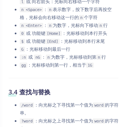
或 向右箭头：光标向右移动一个字符
l
：
表示数字，按下数字后再按空
n <Space>
n
格，光标会向右移动这一行的
个字符
n
：
为数字，光标向下移动
行
n <Enter>
n
n
或 功能键
：光标移动到本行开头
0
[Home]
或 功能键
：光标移动到本行末尾
$
[End]
：光标移动到最后一行
G
或
：
为数字，光标移动到第
行
:n
nG
n
n
：光标移动到第一行，相当于
gg
1G
3.4 查找与替换
：向光标之下寻找第一个值为
的字符
/word
word
串。
：向光标之上寻找第一个值为
的字符
?word
word