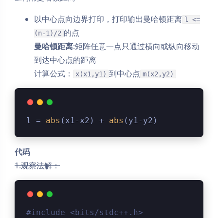
以中心点向边界打印，打印输出曼哈顿距离
l <=
的点
(n-1)/2
曼哈顿距离
:矩阵任意一点只通过横向或纵向移动
到达中心点的距离
计算公式：
到中心点
x(x1,y1)
m(x2,y2)
l = 
abs
(x1-x2) + 
abs
(y1-y2)
代码
1.观察法解：
#
include
<bits/stdc++.h>