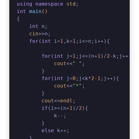
using
namespace
std
;
int
main
()
{
int
 n;
cin
>>n;
for
(
int
 i=
1
,k=
1
;i<=n;i++){
for
(
int
 j=
1
;j<=(n+
1
)/
2
-k;j++){
cout
<<
" "
;
        }
for
(
int
 j=
0
;j<k*
2
-1
;j++){
cout
<<
"*"
;
        }
cout
<<
endl
;
if
(i>=(n+
1
)/
2
){
            k--;
        }
else
 k++;
    }