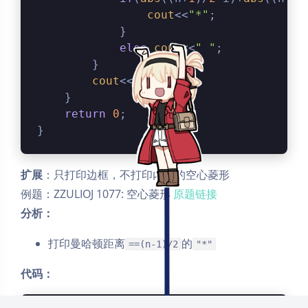
cout
<<
"*"
;
            }
else
cout
<<
" "
;
        }
cout
<<
endl
;
夜间模式
    }
return
0
;
}
Sans Serif
Serif
浅阴影
深阴影
扩展
：只打印边框，不打印内部的空心菱形
例题：ZZULIOJ 1077: 空心菱形
原题链接
关闭
日落
暗化
灰度
分析：
打印曼哈顿距离
的
==(n-1)/2
"*"
代码：