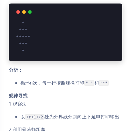
  *  
 *** 
*****
 *** 
  *  
分析：
循环n次，每一行按照规律打印
和
" "
"*"
规律寻找
1.观察法
以
处为分界线分别向上下延申打印输出
(n+1)/2
2.利用曼哈顿距离